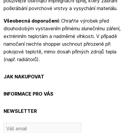
používejte ošetřující impregnační sprej, který zabrání
poškrábání povrchové vrstvy a vysychání materiálu.
Všeobecná doporučení:
Chraňte výrobek před
dlouhodobým vystavením přímému slunečnímu záření,
extrémním teplotám a nadměrné vlhkosti. V případě
namočení nechte shopper uschnout přirozeně při
pokojové teplotě, mimo dosah přímých zdrojů tepla
(např. radiátorů).
JAK NAKUPOVAT
INFORMACE PRO VÁS
NEWSLETTER