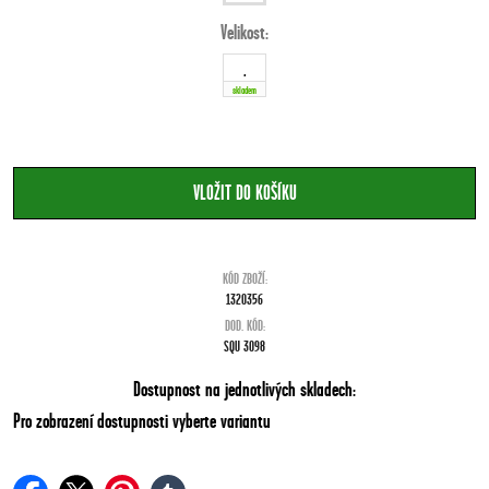
Velikost:
.
skladem
KÓD ZBOŽÍ:
1320356
DOD. KÓD:
SQU 3098
Dostupnost na jednotlivých skladech:
Pro zobrazení dostupnosti vyberte variantu
facebook
twitter
pinterest
tumblr