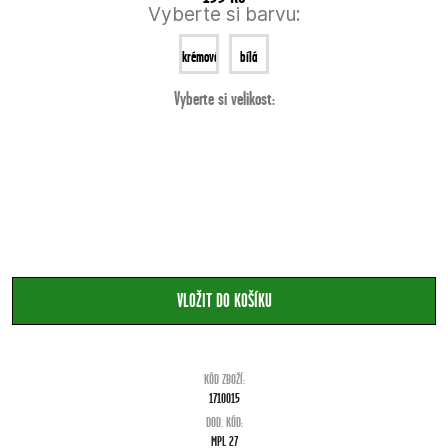
Vyberte si barvu:
krémová
bílá
Vyberte si velikost:
KÓD ZBOŽÍ:
1710015
DOD. KÓD:
MPL 27