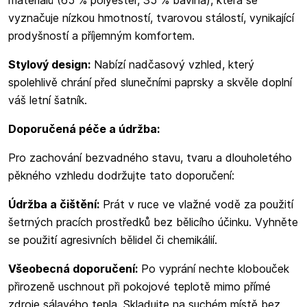
vyznačuje nízkou hmotností, tvarovou stálostí, vynikající
prodyšností a příjemným komfortem.
Stylový design:
Nabízí nadčasový vzhled, který
spolehlivě chrání před slunečními paprsky a skvěle doplní
váš letní šatník.
Doporučená péče a údržba:
Pro zachování bezvadného stavu, tvaru a dlouholetého
pěkného vzhledu dodržujte tato doporučení:
Údržba a čištění:
Prát v ruce ve vlažné vodě za použití
šetrných pracích prostředků bez bělicího účinku. Vyhněte
se použití agresivních bělidel či chemikálií.
Všeobecná doporučení:
Po vyprání nechte klobouček
přirozeně uschnout při pokojové teplotě mimo přímé
zdroje sálavého tepla. Skladujte na suchém místě bez