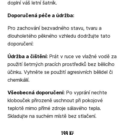
doplní váš letní šatník.
Doporučená péče a údržba:
Pro zachování bezvadného stavu, tvaru a
dlouholetého pěkného vzhledu dodržujte tato
doporučení:
Údržba a čištění:
Prát v ruce ve vlažné vodě za
použití šetrných pracích prostředků bez bělicího
účinku. Vyhněte se použití agresivních bělidel či
chemikálií.
Všeobecná doporučení:
Po vyprání nechte
klobouček přirozeně uschnout při pokojové
teplotě mimo přímé zdroje sálavého tepla.
Skladujte na suchém místě bez stlačení.
199 Kč