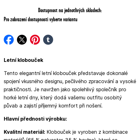
Dostupnost na jednotlivých skladech:
Pro zobrazení dostupnosti vyberte variantu
facebook
twitter
pinterest
tumblr
Letní klobouček
Tento elegantní letní klobouček představuje dokonalé
spojení vkusného designu, pečlivého zpracování a vysoké
praktičnosti. Je navržen jako spolehlivý společník pro
horké letní dny, který dodá vašemu outfitu osobitý
půvab a zajistí příjemný komfort při nošení.
Hlavní přednosti výrobku:
Kvalitní materiál:
Klobouček je vyroben z kombinace
materiálů (65 % polyester, 35 % bavlna), která se