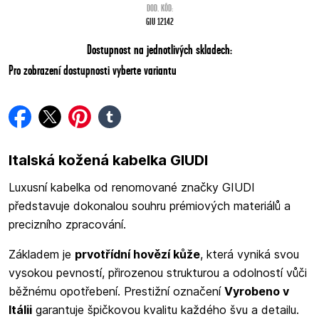
DOD. KÓD:
GIU 12142
Dostupnost na jednotlivých skladech:
Pro zobrazení dostupnosti vyberte variantu
facebook
twitter
pinterest
tumblr
Italská kožená kabelka GIUDI
Luxusní kabelka od renomované značky GIUDI
představuje dokonalou souhru prémiových materiálů a
precizního zpracování.
Základem je
prvotřídní hovězí kůže
, která vyniká svou
vysokou pevností, přirozenou strukturou a odolností vůči
běžnému opotřebení. Prestižní označení
Vyrobeno v
Itálii
garantuje špičkovou kvalitu každého švu a detailu.