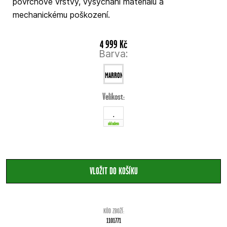
povrchové vrstvy, vysychání materiálu a
mechanickému poškození.
4 999 Kč
Barva:
MARRONE
Velikost:
02
.
skladem
KÓD ZBOŽÍ:
1101771