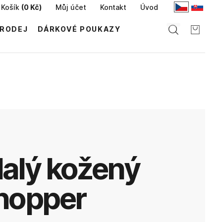
Košík
(
0 Kč
)
Můj účet
Kontakt
Úvod
RODEJ
DÁRKOVÉ POUKAZY
ný
hopper