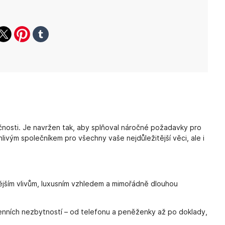
ook
witter
pinterest
tumblr
nosti. Je navržen tak, aby splňoval náročné požadavky pro
ivým společníkem pro všechny vaše nejdůležitější věci, ale i
ějším vlivům, luxusním vzhledem a mimořádně dlouhou
denních nezbytností – od telefonu a peněženky až po doklady,