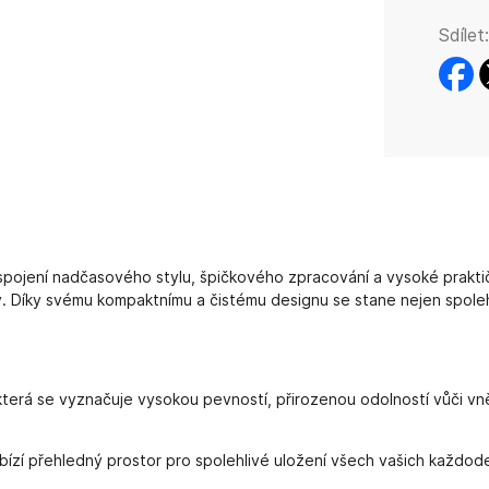
Sdílet:
faceb
t
pojení nadčasového stylu, špičkového zpracování a vysoké praktič
y. Díky svému kompaktnímu a čistému designu se stane nejen spolehl
terá se vyznačuje vysokou pevností, přirozenou odolností vůči vn
bízí přehledný prostor pro spolehlivé uložení všech vašich každo