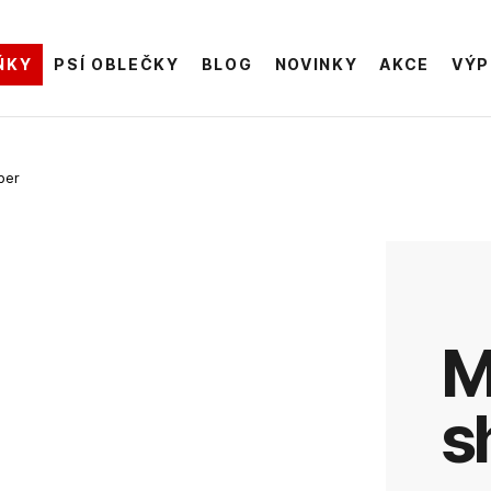
ŇKY
PSÍ OBLEČKY
BLOG
NOVINKY
AKCE
VÝP
per
Malý kože
s