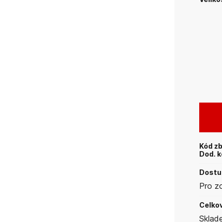
Kód zb
Dod. k
Dostup
Pro z
Celkov
Sklad