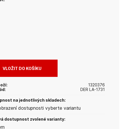
oží:
1320376
ód:
DER LA-1731
nost na jednotlivých skladech:
obrazení dostupnosti vyberte variantu
á dostupnost zvolené varianty:
em