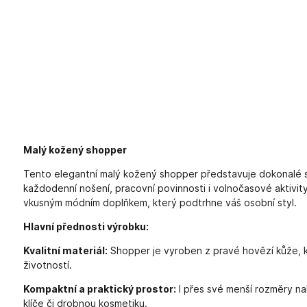
Malý kožený shopper
Tento elegantní malý kožený shopper představuje dokonalé s
každodenní nošení, pracovní povinnosti i volnočasové aktivit
vkusným módním doplňkem, který podtrhne váš osobní styl.
Hlavní přednosti výrobku:
Kvalitní materiál:
Shopper je vyroben z pravé hovězí kůže, k
životností.
Kompaktní a praktický prostor:
I přes své menší rozměry na
klíče či drobnou kosmetiku.