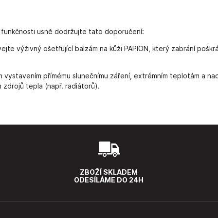
 funkčnosti usně dodržujte tato doporučení:
ejte výživný ošetřující balzám na kůži PAPION, který zabrání pošk
vystavením přímému slunečnímu záření, extrémním teplotám a nad
zdrojů tepla (např. radiátorů).
ZBOŽÍ SKLADEM
ODESÍLÁME DO 24H