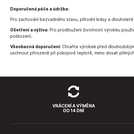
Doporučená péče a údržba:
Pro zachování bezvadného stavu, přírodní krásy a dlouholeté
Ošetření a výživa:
Pro prodloužení životnosti výrobku použív
poškození.
Všeobecná doporučení:
Chraňte výrobek před dlouhodobým 
uschnout přirozeně při pokojové teplotě, mimo dosah přímých 
VRÁCENÍ A VÝMĚNA
DO 14 DNÍ