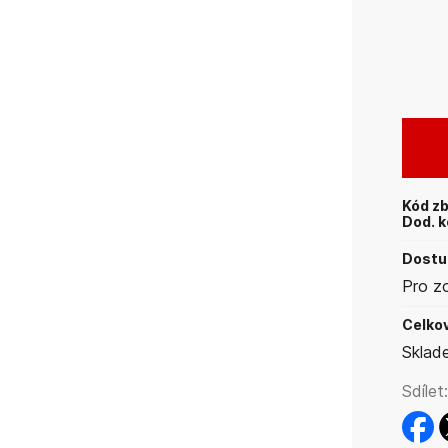
Kód zb
Dod. k
Dostup
Pro z
Celkov
Sklad
Sdílet:
faceb
t