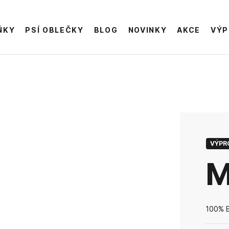
ŇKY
PSÍ OBLEČKY
BLOG
NOVINKY
AKCE
VÝP
VÝPR
100% B