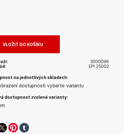
oží:
3000096
ód:
EPI 25002
nost na jednotlivých skladech:
obrazení dostupnosti vyberte variantu
á dostupnost zvolené varianty:
em
ook
witter
pinterest
tumblr