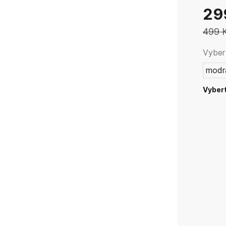
29
499 
Vybert
modr
Vybert