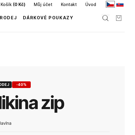
Košík
(
0 Kč
)
Můj účet
Kontakt
Úvod
RODEJ
DÁRKOVÉ POUKAZY
ODEJ
-
40
%
mikina zip
avlna