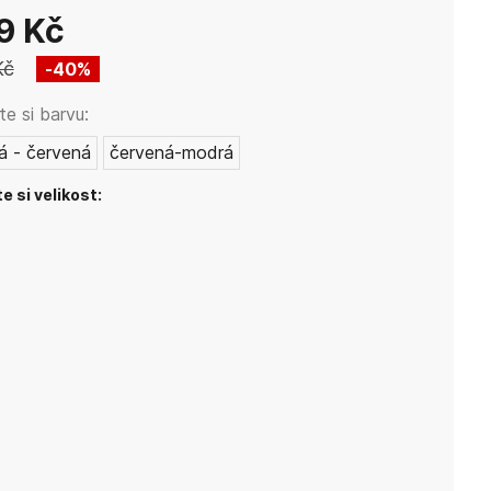
9 Kč
Kč
40
%
e si barvu:
á - červená
červená-modrá
e si velikost: