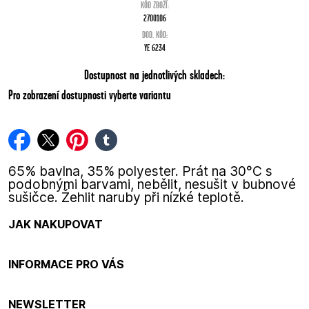
KÓD ZBOŽÍ:
2700106
DOD. KÓD:
YE 6234
Dostupnost na jednotlivých skladech:
Pro zobrazení dostupnosti vyberte variantu
facebook
twitter
pinterest
tumblr
65% bavlna, 35% polyester. Prát na 30°C s
podobnými barvami, nebělit, nesušit v bubnové
sušičce. Žehlit naruby při nízké teplotě.
JAK NAKUPOVAT
INFORMACE PRO VÁS
NEWSLETTER