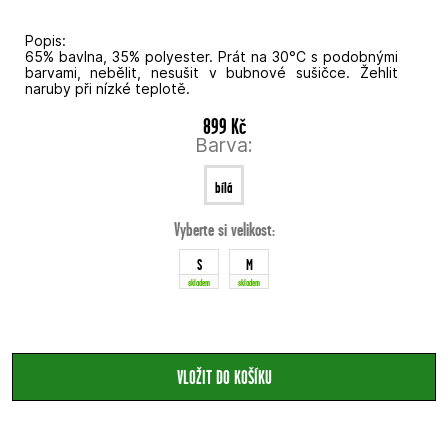
Popis:
65% bavlna, 35% polyester. Prát na 30°C s podobnými
barvami, nebělit, nesušit v bubnové sušičce. Žehlit
naruby při nízké teplotě.
899 Kč
Barva:
bílá
Vyberte si velikost:
S
M
skladem
skladem