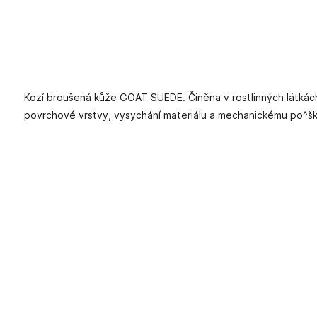
Kozí broušená kůže GOAT SUEDE. Činěna v rostlinných látkách.
povrchové vrstvy, vysychání materiálu a mechanickému po^šk