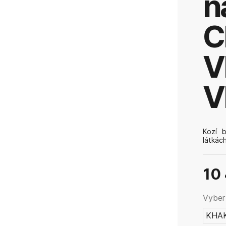
n
C
V
V
Kozí 
látkác
výrobk
zabrán
mechan
10
Vybert
KHAK