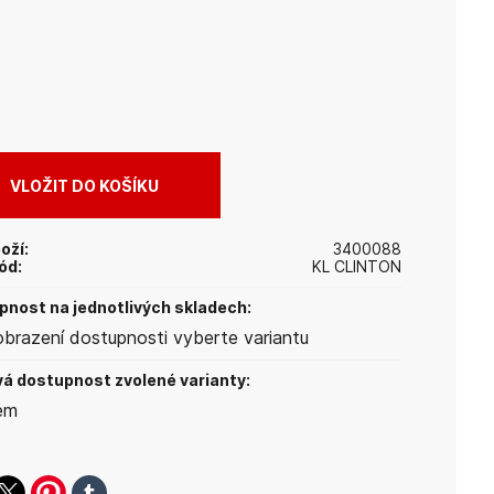
oží:
3400088
ód:
KL CLINTON
nost na jednotlivých skladech:
obrazení dostupnosti vyberte variantu
á dostupnost zvolené varianty:
em
ook
witter
pinterest
tumblr