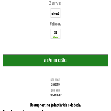
Barva:
olivová
Velikost:
30
skladem
KÓD ZBOŽÍ:
2650155
DOD. KÓD:
PFS-TM K-87
Dostupnost na jednotlivých skladech: