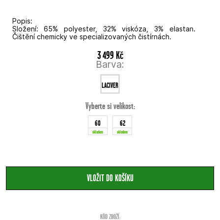
Popis:
Složení: 65% polyester, 32% viskóza, 3% elastan.
Čištění chemicky ve specializovaných čistírnách.
3 499 Kč
Barva:
LACIVERT
Vyberte si velikost:
60
62
skladem
skladem
KÓD ZBOŽÍ: