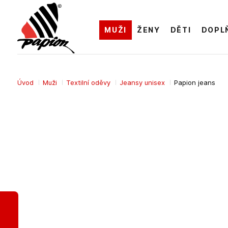
MUŽI
ŽENY
DĚTI
DOPL
Úvod
Muži
Textilní oděvy
Jeansy unisex
Papion jeans