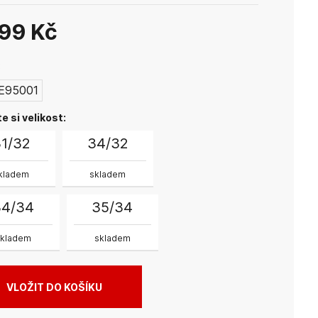
cky.Nebělit.Nesušit v bubnové sušičce.Prát
žehlit při nízké teplotě.^Prodření látky mezi stehny
499 Kč
důvodem k reklamaci,je to běžný jev způsobený
ivnějším třením v namáhané oblasti.
:
E95001
e si velikost:
1/32
34/32
kladem
skladem
34/34
35/34
skladem
skladem