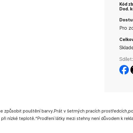
Kód zb
Dod. k
Dostup
Pro z
Celkov
Sklad
Sdílet:
faceb
t
způsobit pouštění barvy.Prát v šetrných pracích prostředcích,po 
 při nízké teplotě.^Prodření látky mezi stehny není důvodem k rekl