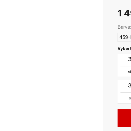
chemi
ručně,
1 
není 
intenz
Barva
459-
Vybert
3
s