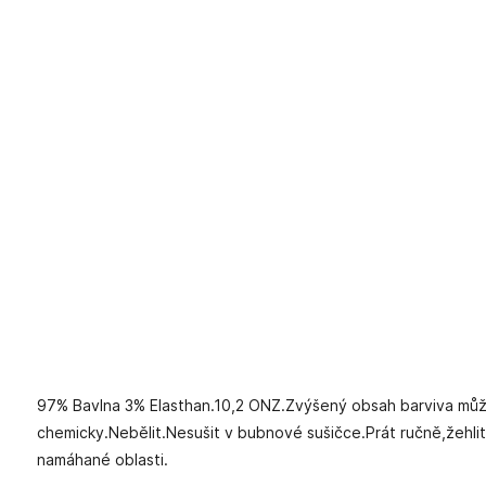
97% Bavlna 3% Elasthan.10,2 ONZ.Zvýšený obsah barviva může 
chemicky.Nebělit.Nesušit v bubnové sušičce.Prát ručně,žehlit
namáhané oblasti.