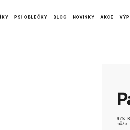
ŇKY
PSÍ OBLEČKY
BLOG
NOVINKY
AKCE
VÝP
97% B
může 
prostř