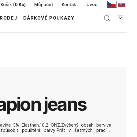
Košík
(
0 Kč
)
Můj účet
Kontakt
Úvod
RODEJ
DÁRKOVÉ POUKAZY
Papion jeans
avlna 3% Elasthan.10,2 ONZ.Zvýšený obsah barviva
způsobit pouštění barvy.Prát v šetrných pracích
edcích,po rubové straně,při teplotě 30°C.Nečistit