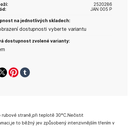
oží:
2520286
ód:
JAN 005 P
nost na jednotlivých skladech:
obrazení dostupnosti vyberte variantu
á dostupnost zvolené varianty:
em
ook
witter
pinterest
tumblr
rubové straně,při teplotě 30°C.Nečistit
amaci,je to běžný jev způsobený intenzivnějším třením v