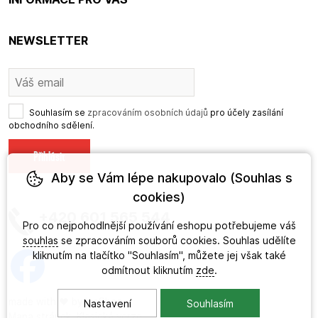
NEWSLETTER
Souhlasím se
zpracováním osobních údajů
pro účely zasílání
obchodního sdělení.
Aby se Vám lépe nakupovalo (Souhlas s
cookies)
+420 601 565 544
Pro co nejpohodlnější používání eshopu potřebujeme váš
souhlas
se zpracováním souborů cookies. Souhlas udělíte
kliknutím na tlačítko "Souhlasím", můžete jej však také
odmítnout kliknutím
zde
.
made with
❤
by
ineShop
Nastavení
Souhlasím
Mapa stránek
,
Klasická verze