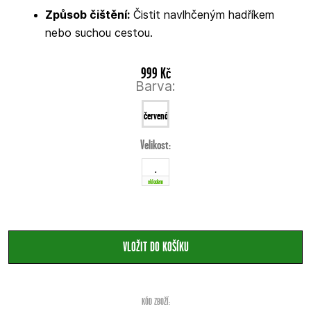
Způsob čištění:
Čistit navlhčeným hadříkem
nebo suchou cestou.
999 Kč
Barva:
červená
Velikost:
.
skladem
KÓD ZBOŽÍ: