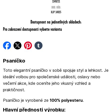
1140211
DOD. KÓD:
HJP 14015
Dostupnost na jednotlivých skladech:
Pro zobrazení dostupnosti vyberte variantu
facebook
twitter
pinterest
tumblr
Psaníčko
Toto elegantní psaníčko v sobě spojuje styl a lehkost. Je
ideální volbou pro společenské události, oslavy nebo
večerní akce, kde oceníte jeho vkusný vzhled a
praktičnost.
Psaníčko je vyrobené ze
100% polyesteru
.
Hlavní přednosti výrobku: