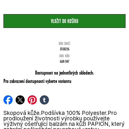
KÓD ZBOŽÍ:
3510216
DOD. KÓD:
GAR-507
Dostupnost na jednotlivých skladech:
Pro zobrazení dostupnosti vyberte variantu
facebook
twitter
pinterest
tumblr
Skopová kůže.Podšívka 100% Polyester.Pro
prodloužení životnosti výrobku používejte
výživný ošetřující balzám na kůži PAPION, který