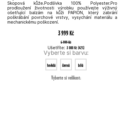
Skopová kůže.Podšívka 100% Polyester.Pro
prodloužení životnosti výrobku používejte výživný
ošetřující balzám na kůži PAPION, který zabrání
poškrábání povrchové vrstvy, vysychání materiálu a
mechanickému poškození.
3 999 Kč
6 999 Kč
Ušetříte:
3 000 Kč
(
42
%
)
Vyberte si barvu:
hnědá
černá
bílá
Vyberte si velikost: