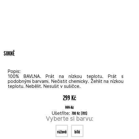
SUKNĚ
Popis:
100% BAVLNA. Prát na nízkou teplotu. Prát s
podobnými barvami. Nečistit chemicky. Žehlit na nízkou
teplotu. Nebělit. Nesušit v sušičce.
299 Kč
999 Kč
Ušetříte:
700 Kč
(
70
%
)
Vyberte si barvu:
růžová
bílá