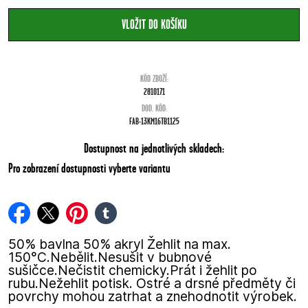
KÓD ZBOŽÍ:
2810171
DOD. KÓD:
FAB-13KM16TB1125
Dostupnost na jednotlivých skladech:
Pro zobrazení dostupnosti vyberte variantu
facebook
twitter
pinterest
tumblr
50% bavlna 50% akryl Žehlit na max.
150°C.Nebělit.Nesušit v bubnové
sušičce.Nečistit chemicky.Prát i žehlit po
rubu.Nežehlit potisk. Ostré a drsné předměty či
povrchy mohou zatrhat a znehodnotit výrobek.