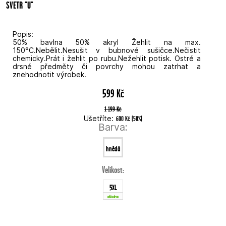
SVETR "U"
Popis:
50% bavlna 50% akryl Žehlit na max.
150°C.Nebělit.Nesušit v bubnové sušičce.Nečistit
chemicky.Prát i žehlit po rubu.Nežehlit potisk. Ostré a
drsné předměty či povrchy mohou zatrhat a
znehodnotit výrobek.
599 Kč
1 199 Kč
Ušetříte:
600 Kč
(
50
%
)
Barva:
hnědá
Velikost:
5XL
skladem