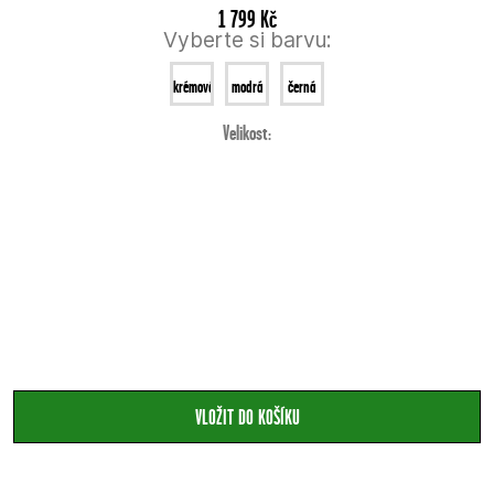
1 799 Kč
Vyberte si barvu:
krémová
modrá
černá
Velikost: