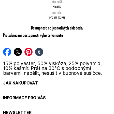
KÓD ZBOŽÍ:
2660192
DOD. KÓD:
PFS KEE R22271
Dostupnost na jednotlivých skladech:
Pro zobrazení dostupnosti vyberte variantu
facebook
twitter
pinterest
tumblr
15% polyester, 50% viskóza, 25% polyamid,
10% kašmír. Prát na 30°C s podobnými
barvami, nebělit, nesušit v bubnové sušičce.
JAK NAKUPOVAT
INFORMACE PRO VÁS
NEWSLETTER