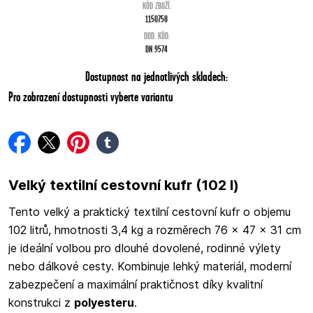
KÓD ZBOŽÍ:
1150758
DOD. KÓD:
DN 9574
Dostupnost na jednotlivých skladech:
Pro zobrazení dostupnosti vyberte variantu
facebook
twitter
pinterest
tumblr
Velký textilní cestovní kufr (102 l)
Tento velký a praktický textilní cestovní kufr o objemu
102 litrů, hmotnosti 3,4 kg a rozměrech 76 x 47 x 31 cm
je ideální volbou pro dlouhé dovolené, rodinné výlety
nebo dálkové cesty. Kombinuje lehký materiál, moderní
zabezpečení a maximální praktičnost díky kvalitní
konstrukci z
polyesteru
.