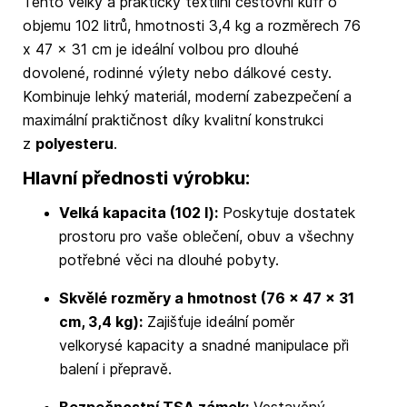
Tento velký a praktický textilní cestovní kufr o
objemu 102 litrů, hmotnosti 3,4 kg a rozměrech 76
x 47 x 31 cm je ideální volbou pro dlouhé
dovolené, rodinné výlety nebo dálkové cesty.
Kombinuje lehký materiál, moderní zabezpečení a
maximální praktičnost díky kvalitní konstrukci
z
polyesteru
.
Hlavní přednosti výrobku:
Velká kapacita (102 l):
Poskytuje dostatek
prostoru pro vaše oblečení, obuv a všechny
potřebné věci na dlouhé pobyty.
Skvělé rozměry a hmotnost (76 x 47 x 31
cm, 3,4 kg):
Zajišťuje ideální poměr
velkorysé kapacity a snadné manipulace při
balení i přepravě.
Bezpečnostní TSA zámek:
Vestavěný