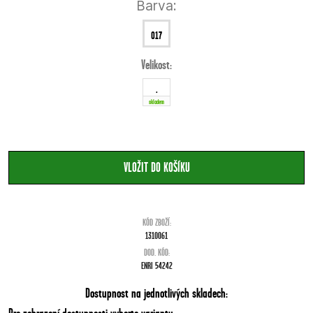
Barva:
017
Velikost:
červená
.
skladem
KÓD ZBOŽÍ:
1310061
DOD. KÓD:
ENRI 54242
Dostupnost na jednotlivých skladech: