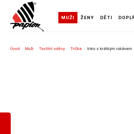
MUŽI
ŽENY
DĚTI
DOPL
Úvod
Muži
Textilní oděvy
Trička
triko s krátkým rukávem