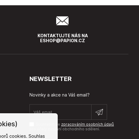
KONTAKTUJTE NÁS NA
ESHOP@PAPION.CZ
NEWSLETTER
Novinky a akce na Váš email?
kies)
Souhlasím se
zpracováním osobních údajů
pro účely zasílání obchodního sdělení.
orů cookies. Souhlas