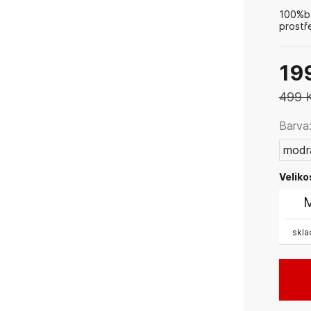
100%b
prostř
na ma
chemic
19
499 
Barva
modr
Veliko
skl