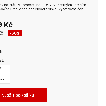
avlna.Prát v pračce na 30°C v šetrných pracích
edcích.Prát odděleně.Nebělit.Vlhké vytvarovat.Žehlit
x. 150°C.Prát i žehlit po rubové straně.Nečistit
ky.Nesušit v bubnové sušičce.
9 Kč
Kč
60
%
:
á
st:
M
adem