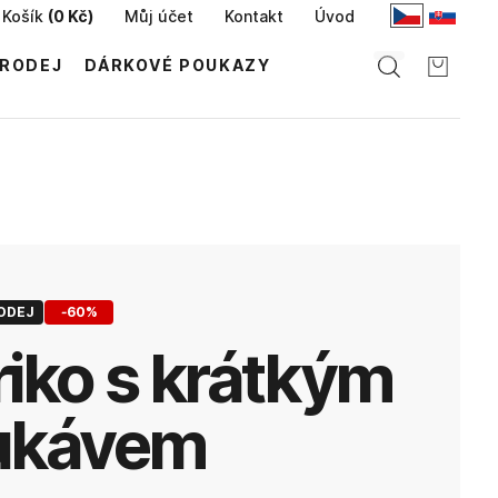
Košík
(
0 Kč
)
Můj účet
Kontakt
Úvod
RODEJ
DÁRKOVÉ POUKAZY
ODEJ
-
60
%
ukávem