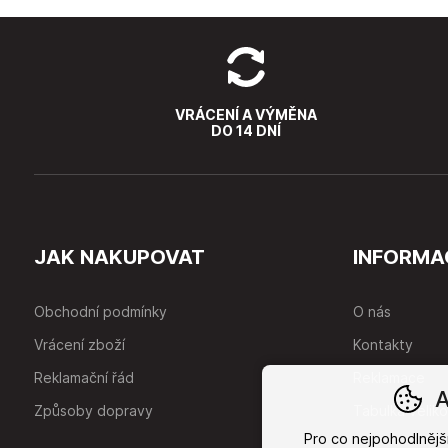
VRÁCENÍ A VÝMĚNA
DO 14 DNÍ
JAK NAKUPOVAT
INFORMA
Obchodní podmínky
O nás
Vrácení zboží
Kontakty
Reklamační řád
Reklamace
A
Způsoby dopravy
Tabulka veliko
Pro co nejpohodlněj