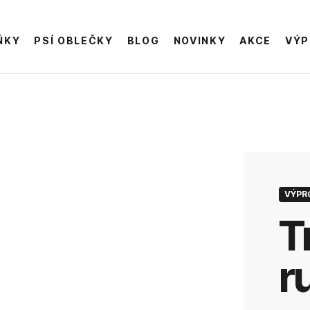
ŇKY
PSÍ OBLEČKY
BLOG
NOVINKY
AKCE
VÝP
VÝPR
triko s krátkým
r