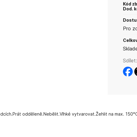
Kód zb
Dod. k
Dostup
Pro z
Celkov
Sklad
Sdílet:
faceb
t
cích.Prát odděleně.Nebělit.Vlhké vytvarovat.Žehlit na max. 150°C.