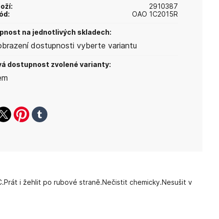
oží:
2910387
ód:
OAO 1C2015R
nost na jednotlivých skladech:
obrazení dostupnosti vyberte variantu
á dostupnost zvolené varianty:
em
ook
witter
pinterest
tumblr
Prát i žehlit po rubové straně.Nečistit chemicky.Nesušit v