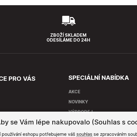
ZBOŽÍ SKLADEM
ODESÍLÁME DO 24H
SPECIÁLNÍ NABÍDKA
CE PRO VÁS
AKCE
NOVINKY
VÝPRODEJ
by se Vám lépe nakupovalo (Souhlas s coo
stí
ší používání eshopu potřebujeme váš
souhlas
se zpracováním soub