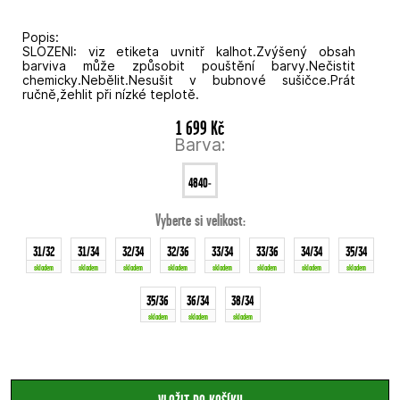
Popis:
SLOZENI: viz etiketa uvnitř kalhot.Zvýšený obsah
barviva může způsobit pouštění barvy.Nečistit
chemicky.Nebělit.Nesušit v bubnové sušičce.Prát
ručně,žehlit při nízké teplotě.
1 699 Kč
Barva:
4840-
Vyberte si velikost:
A22
31/32
31/34
32/34
32/36
33/34
33/36
34/34
35/34
skladem
skladem
skladem
skladem
skladem
skladem
skladem
skladem
35/36
36/34
38/34
skladem
skladem
skladem