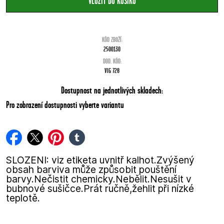
KÓD ZBOŽÍ:
2500130
DOD. KÓD:
VIG 728
Dostupnost na jednotlivých skladech:
Pro zobrazení dostupnosti vyberte variantu
facebook
twitter
pinterest
tumblr
SLOZENI: viz etiketa uvnitř kalhot.Zvýšený
obsah barviva může způsobit pouštění
barvy.Nečistit chemicky.Nebělit.Nesušit v
bubnové sušičce.Prát ručně,žehlit při nízké
teplotě.