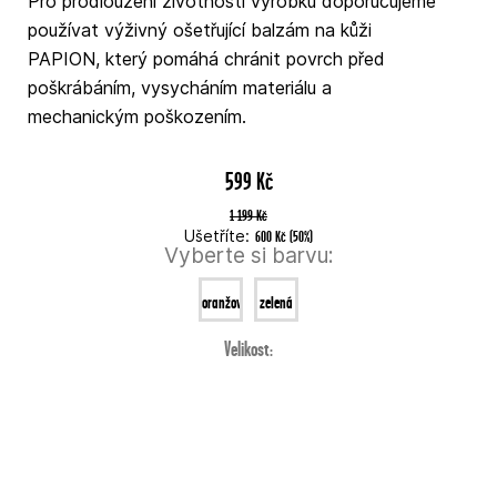
Pro prodloužení životnosti výrobku doporučujeme
používat výživný ošetřující balzám na kůži
PAPION, který pomáhá chránit povrch před
poškrábáním, vysycháním materiálu a
mechanickým poškozením.
599 Kč
1 199 Kč
Ušetříte:
600 Kč
(
50
%
)
Vyberte si barvu:
oranžová
zelená
Velikost: