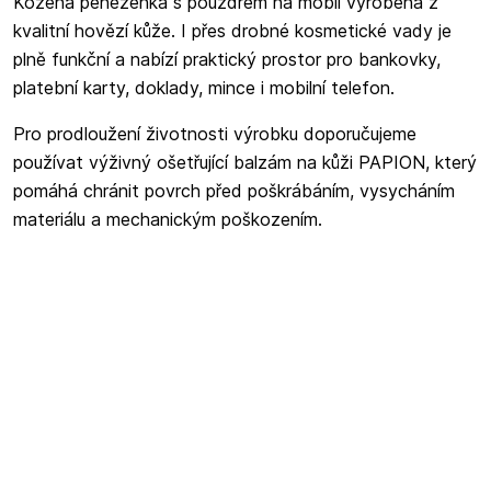
Kožená peněženka s pouzdrem na mobil vyrobená z
kvalitní hovězí kůže. I přes drobné kosmetické vady je
plně funkční a nabízí praktický prostor pro bankovky,
platební karty, doklady, mince i mobilní telefon.
Pro prodloužení životnosti výrobku doporučujeme
používat výživný ošetřující balzám na kůži PAPION, který
pomáhá chránit povrch před poškrábáním, vysycháním
materiálu a mechanickým poškozením.