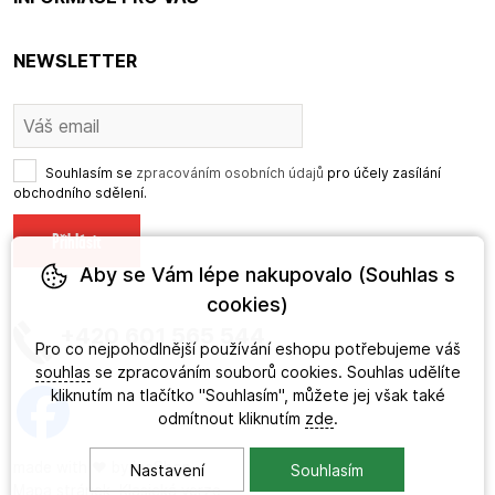
NEWSLETTER
Souhlasím se
zpracováním osobních údajů
pro účely zasílání
obchodního sdělení.
Aby se Vám lépe nakupovalo (Souhlas s
cookies)
+420 601 565 544
Pro co nejpohodlnější používání eshopu potřebujeme váš
souhlas
se zpracováním souborů cookies. Souhlas udělíte
kliknutím na tlačítko "Souhlasím", můžete jej však také
odmítnout kliknutím
zde
.
made with
❤
by
ineShop
Nastavení
Souhlasím
Mapa stránek
,
Klasická verze