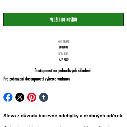
KÓD ZBOŽÍ:
1001081
DOD. KÓD:
HJP 7119
Dostupnost na jednotlivých skladech:
Pro zobrazení dostupnosti vyberte variantu
facebook
twitter
pinterest
tumblr
Sleva z důvodu barevné odchylky a drobných oděrek.