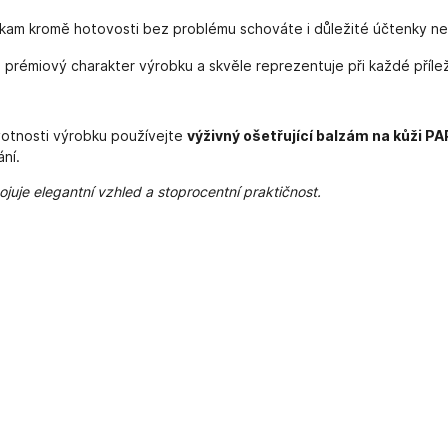
 kam kromě hotovosti bez problému schováte i důležité účtenky ne
 prémiový charakter výrobku a skvěle reprezentuje při každé přílež
ivotnosti výrobku používejte
výživný ošetřující balzám na kůži P
ní.
uje elegantní vzhled a stoprocentní praktičnost.