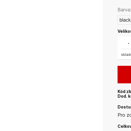
Barva
black
Veliko
.
skla
Kód zb
Dod. k
Dostup
Pro z
Celkov