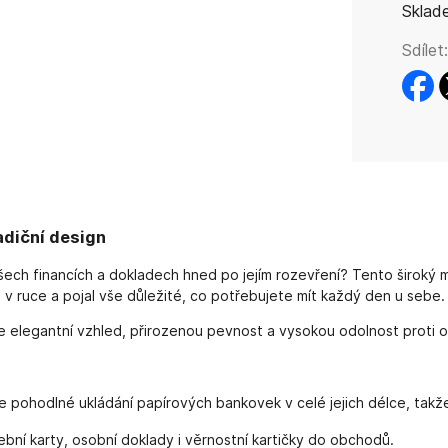
Sklad
Sdílet:
faceb
t
adiční design
h financích a dokladech hned po jejím rozevření? Tento široký mode
 v ruce a pojal vše důležité, co potřebujete mít každý den u sebe.
 elegantní vzhled, přirozenou pevnost a vysokou odolnost proti 
 pohodlné ukládání papírových bankovek v celé jejich délce, takže
bní karty, osobní doklady i věrnostní kartičky do obchodů.