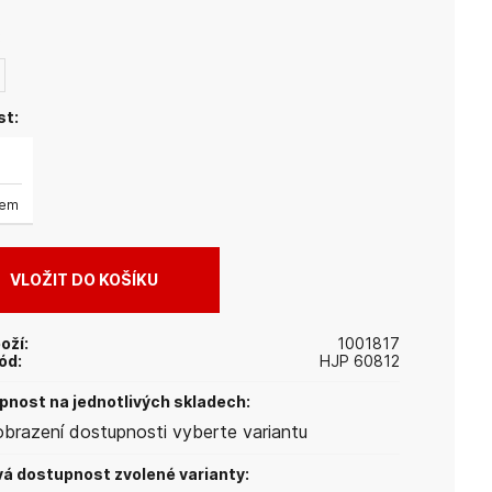
reprezentuje při každé příležitosti.
:
st:
dem
oží:
1001817
ód:
HJP 60812
nost na jednotlivých skladech:
obrazení dostupnosti vyberte variantu
á dostupnost zvolené varianty: