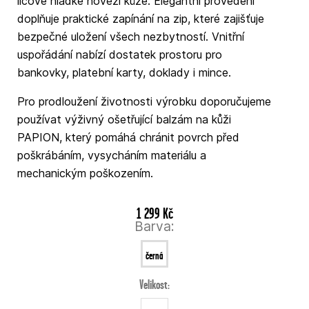
lícové hladké hovězí kůže. Elegantní provedení
doplňuje praktické zapínání na zip, které zajišťuje
bezpečné uložení všech nezbytností. Vnitřní
uspořádání nabízí dostatek prostoru pro
bankovky, platební karty, doklady i mince.
Pro prodloužení životnosti výrobku doporučujeme
používat výživný ošetřující balzám na kůži
PAPION, který pomáhá chránit povrch před
poškrábáním, vysycháním materiálu a
mechanickým poškozením.
1 299 Kč
Barva:
černá
Velikost:
.