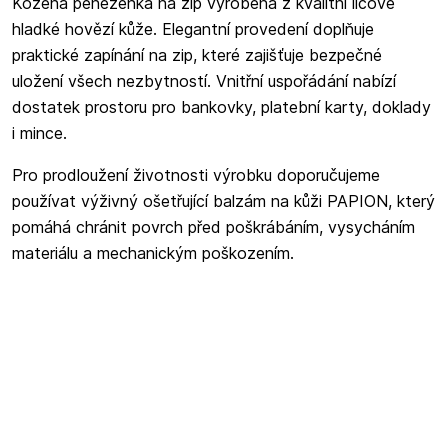
Kožená peněženka na zip vyrobená z kvalitní lícové
hladké hovězí kůže. Elegantní provedení doplňuje
praktické zapínání na zip, které zajišťuje bezpečné
uložení všech nezbytností. Vnitřní uspořádání nabízí
dostatek prostoru pro bankovky, platební karty, doklady
i mince.
Pro prodloužení životnosti výrobku doporučujeme
používat výživný ošetřující balzám na kůži PAPION, který
pomáhá chránit povrch před poškrábáním, vysycháním
materiálu a mechanickým poškozením.