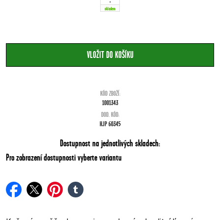
skladem
KÓD ZBOŽÍ:
1001343
DOD. KÓD:
HJP 60345
Dostupnost na jednotlivých skladech:
Pro zobrazení dostupnosti vyberte variantu
facebook
twitter
pinterest
tumblr