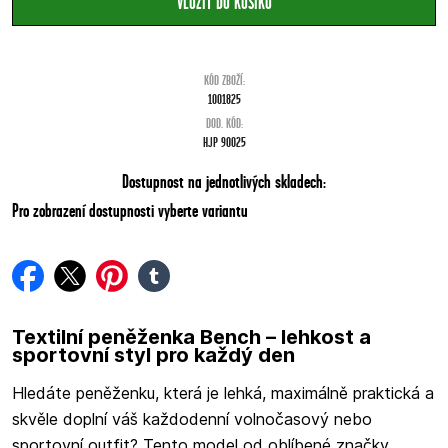
KÓD ZBOŽÍ:
1001825
DOD. KÓD:
HJP 90025
Dostupnost na jednotlivých skladech:
Pro zobrazení dostupnosti vyberte variantu
facebook
twitter
pinterest
tumblr
Textilní peněženka Bench – lehkost a
sportovní styl pro každý den
Hledáte peněženku, která je lehká, maximálně praktická a
skvěle doplní váš každodenní volnočasový nebo
sportovní outfit? Tento model od oblíbené značky