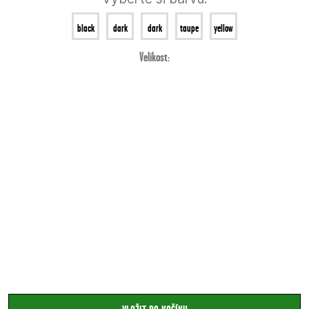
black
dark
dark
taupe
yellow
blue
Velikost:
pink