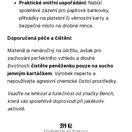
Praktické vnitřní uspořádání:
Nabízí
spolehlivé zázemí pro papírové bankovky,
přihrádky na platební či věrnostní karty a
bezpečné místo na drobné mince.
Doporučená péče a čištění:
Materiál je nenáročný na údržbu, avšak pro
zachování perfektního vzhledu a dlouhé
životnosti
čistěte peněženku pouze na sucho
jemným kartáčkem
. Výrobek neperte a
nepoužívejte agresivní chemické čisticí prostředky.
Vsaďte na lehkost a funkčnost od značky Bench,
která vás spolehlivě doprovodí při jakékoliv
aktivitě.
399 Kč
Vyberte si barvu: